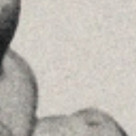
Ver en Google Maps
Príncipe de Vergara, 108 , 5ª planta
28002 , Madrid
+34 915759925
Ver en Google Maps
MENU
Home
La Firma
Equipo
Asesoramiento