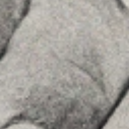
Insights
Contactar
SÍGUENOS
Linkedin
Instagram
Youtube
Allyon — Barcelona, Spain
·
Copyrights © 2026
AVISO LEGAL
·
POLÍTICA DE COOKIES
POLÍTICA DE PRIVACIDAD
·