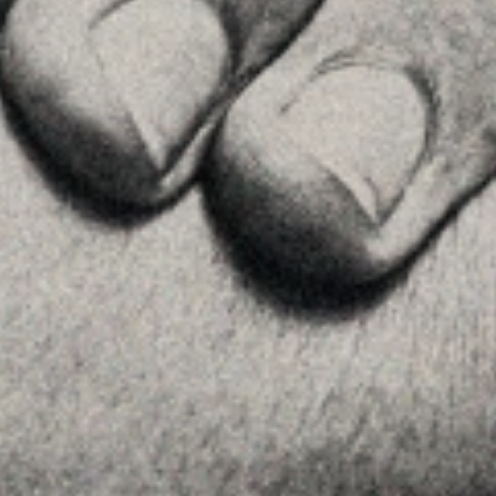
Príncipe de Vergara, 108 , 5ª planta
28002 , Madrid
+34 915759925
Ver en Google Maps
MENU
Home
La Firma
Equipo
Asesoramiento
Insights