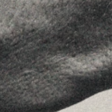
Contactar
SÍGUENOS
Linkedin
Instagram
Youtube
Allyon — Barcelona, Spain
·
Copyrights © 2026
AVISO LEGAL
·
POLÍTICA DE COOKIES
POLÍTICA DE PRIVACIDAD
·