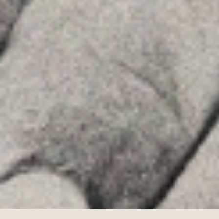
Linkedin
Instagram
Youtube
Allyon — Barcelona, Spain
·
Copyrights © 2026
AVISO LEGAL
·
POLÍTICA DE COOKIES
POLÍTICA DE PRIVACIDAD
·