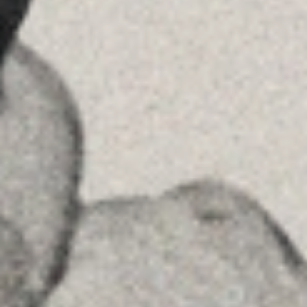
+34 915759925
Ver en Google Maps
MENU
Home
La Firma
Equipo
Asesoramiento
Insights
Contactar
SÍGUENOS