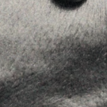
MENU
Home
La Firma
Equipo
Asesoramiento
Insights
Contactar
SÍGUENOS
Linkedin
Instagram
Youtube