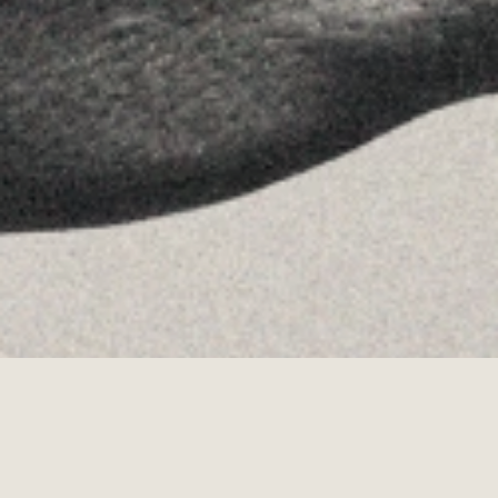
Allyon — Barcelona, Spain
·
Copyrights © 2026
AVISO LEGAL
·
POLÍTICA DE COOKIES
POLÍTICA DE PRIVACIDAD
·