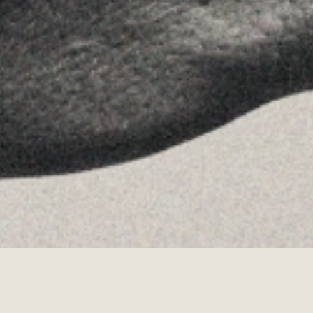
Youtube
Allyon — Barcelona, Spain
·
Copyrights © 2026
AVISO LEGAL
·
POLÍTICA DE COOKIES
POLÍTICA DE PRIVACIDAD
·