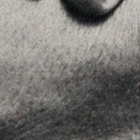
MENU
Home
La Firma
Equipo
Asesoramiento
Insights
Contactar
SÍGUENOS
Linkedin
Instagram