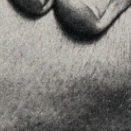
+34 915759925
Ver en Google Maps
MENU
Home
La Firma
Equipo
Asesoramiento
Insights
Contactar
SÍGUENOS