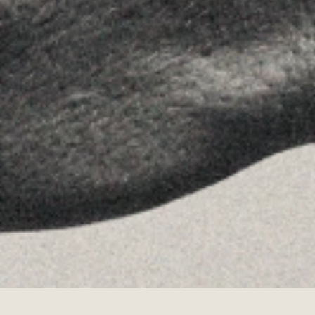
Linkedin
Instagram
Youtube
Allyon — Barcelona, Spain
·
Copyrights © 2026
AVISO LEGAL
·
POLÍTICA DE COOKIES
POLÍTICA DE PRIVACIDAD
·