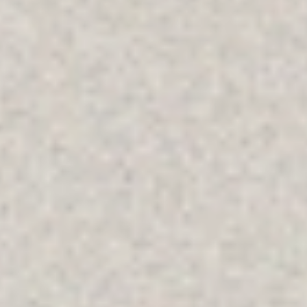
SÍGUENOS
Linkedin
Instagram
Youtube
Allyon — Barcelona, Spain
·
Copyrights © 2026
AVISO LEGAL
·
POLÍTICA DE COOKIES
POLÍTICA DE PRIVACIDAD
·