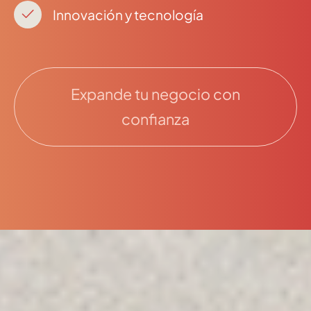
28002 , Madrid
Innovación y tecnología
+34 915759925
Ver en Google Maps
Expande tu negocio con
confianza
MENU
Home
La Firma
Equipo
Asesoramiento
Insights
Contactar