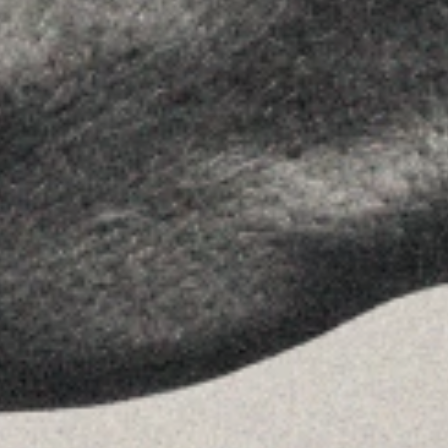
SÍGUENOS
Linkedin
Instagram
Youtube
Allyon — Barcelona, Spain
·
Copyrights © 2026
AVISO LEGAL
·
POLÍTICA DE COOKIES
POLÍTICA DE PRIVACIDAD
·