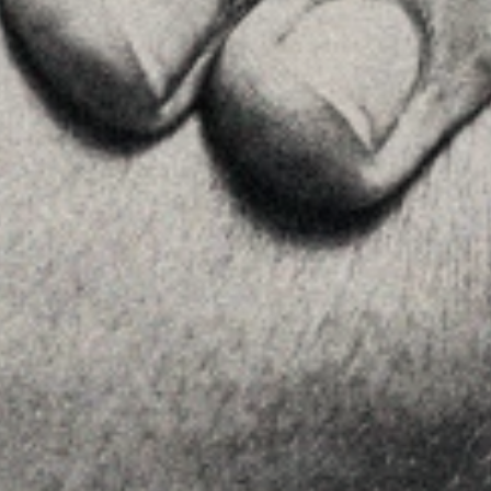
28002 , Madrid
+34 915759925
Ver en Google Maps
MENU
Home
La Firma
Equipo
Asesoramiento
Insights
Contactar