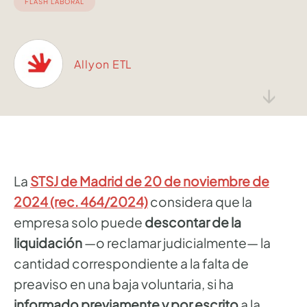
FLASH LABORAL
Allyon ETL
↓
La
STSJ de Madrid de 20 de noviembre de
2024 (rec. 464/2024)
considera que la
empresa solo puede
descontar de la
liquidación
—o reclamar judicialmente— la
cantidad correspondiente a la falta de
preaviso en una baja voluntaria, si ha
informado previamente y por escrito
a la