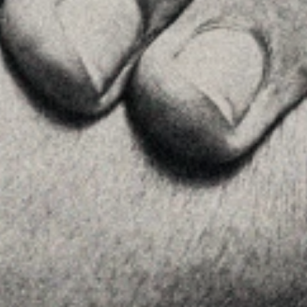
Príncipe de Vergara, 108 , 5ª planta
28002 , Madrid
+34 915759925
Ver en Google Maps
MENU
Home
La Firma
Equipo
Asesoramiento
Insights