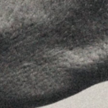
Contactar
SÍGUENOS
Linkedin
Instagram
Youtube
Allyon — Barcelona, Spain
·
Copyrights © 2026
AVISO LEGAL
·
POLÍTICA DE COOKIES
POLÍTICA DE PRIVACIDAD
·