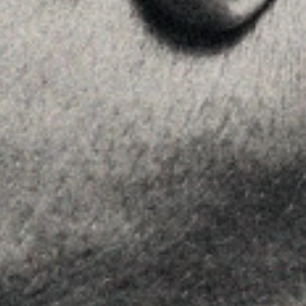
Home
La Firma
Equipo
Asesoramiento
Insights
Contactar
SÍGUENOS
Linkedin
Instagram
Youtube