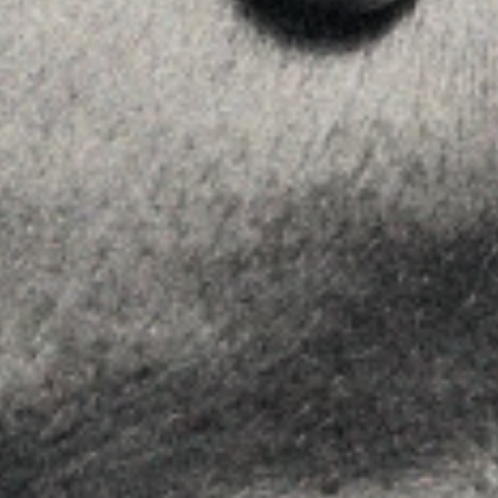
La Firma
Equipo
Asesoramiento
Insights
Contactar
SÍGUENOS
Linkedin
Instagram
Youtube
Allyon — Barcelona, Spain