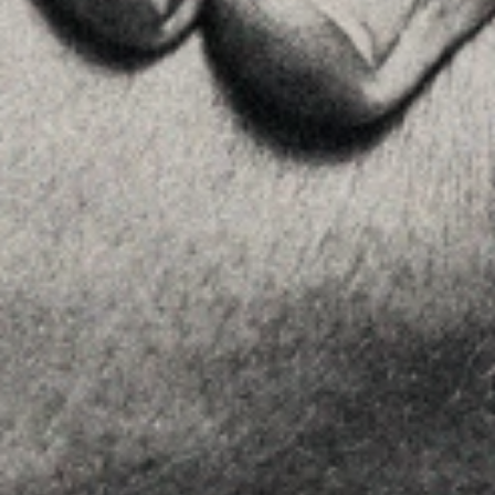
Ver en Google Maps
MENU
Home
La Firma
Equipo
Asesoramiento
Insights
Contactar
SÍGUENOS
Linkedin