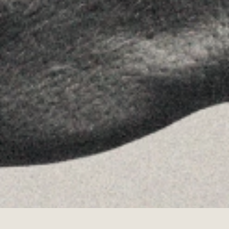
Instagram
Youtube
Allyon — Barcelona, Spain
·
Copyrights © 2026
AVISO LEGAL
·
POLÍTICA DE COOKIES
POLÍTICA DE PRIVACIDAD
·