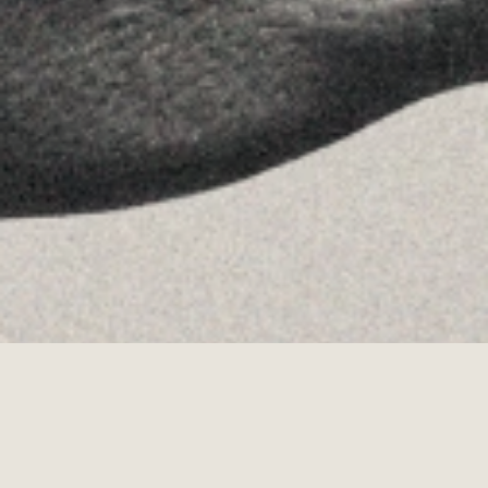
Allyon — Barcelona, Spain
·
Copyrights © 2026
AVISO LEGAL
·
POLÍTICA DE COOKIES
POLÍTICA DE PRIVACIDAD
·