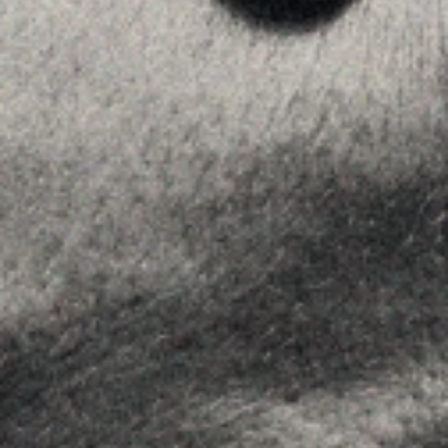
MENU
Home
La Firma
Equipo
Asesoramiento
Insights
Contactar
SÍGUENOS
Linkedin
Instagram
Youtube