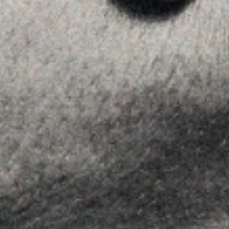
Asesoramiento
Insights
Contactar
SÍGUENOS
Linkedin
Instagram
Youtube
Allyon — Barcelona, Spain
·
Copyrights © 2026
AVISO LEGAL
·
POLÍTICA DE COOKIES
POLÍTICA DE PRIVACIDAD