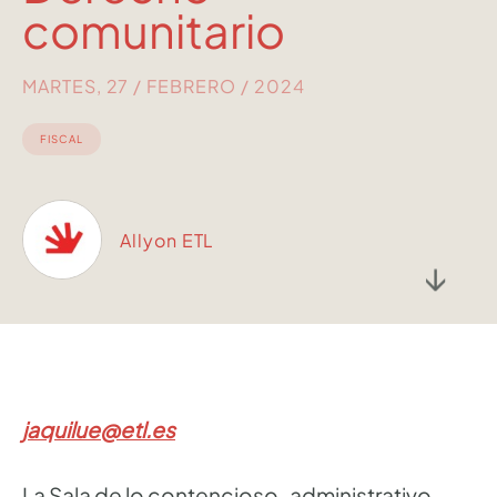
comunitario
MARTES, 27 / FEBRERO / 2024
FISCAL
Allyon ETL
↓
jaquilue@etl.es
​La Sala de lo contencioso-administrativo