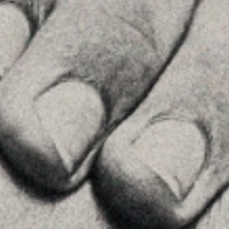
Ver en Google Maps
Príncipe de Vergara, 108 , 5ª planta
28002 , Madrid
+34 915759925
Ver en Google Maps
MENU
Home
La Firma
Equipo