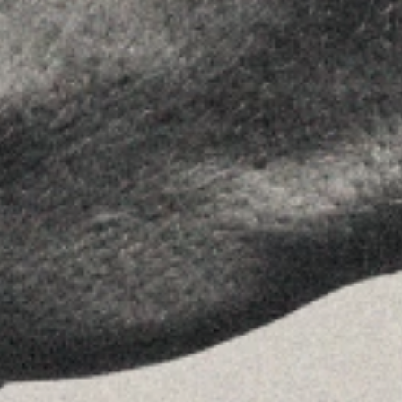
Asesoramiento
Insights
Contactar
SÍGUENOS
Linkedin
Instagram
Youtube
Allyon — Barcelona, Spain
·
Copyrights © 2026
AVISO LEGAL
·
POLÍTICA DE COOKIES
POLÍTICA DE PRIVACIDAD