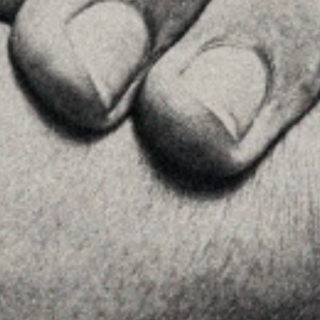
+34934677414
Ver en Google Maps
Príncipe de Vergara, 108 , 5ª planta
28002 , Madrid
+34 915759925
Ver en Google Maps
MENU
Home
La Firma
Equipo