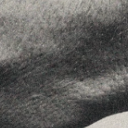
MENU
Home
La Firma
Equipo
Asesoramiento
Insights
Contactar
SÍGUENOS
Linkedin
Instagram