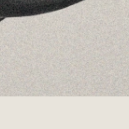
Youtube
Allyon — Barcelona, Spain
·
Copyrights © 2026
AVISO LEGAL
·
POLÍTICA DE COOKIES
POLÍTICA DE PRIVACIDAD
·