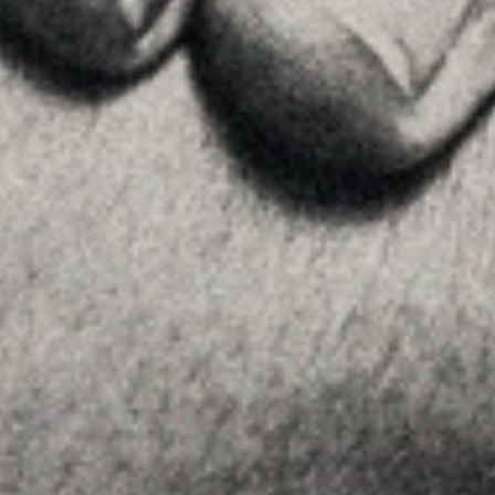
Insights
Contactar
SÍGUENOS
Linkedin
Instagram
Youtube
Allyon — Barcelona, Spain
·
Copyrights © 2026
AVISO LEGAL
·
POLÍTICA DE COOKIES
POLÍTICA DE PRIVACIDAD
·