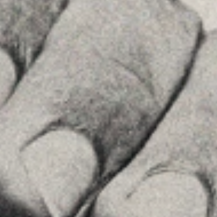
Príncipe de Vergara, 108 , 5ª planta
28002 , Madrid
+34 915759925
Ver en Google Maps
MENU
Home
La Firma
Equipo
Asesoramiento