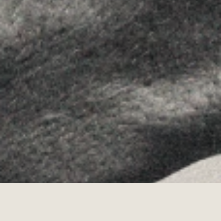
Instagram
Youtube
Allyon — Barcelona, Spain
·
Copyrights © 2026
AVISO LEGAL
·
POLÍTICA DE COOKIES
POLÍTICA DE PRIVACIDAD
·