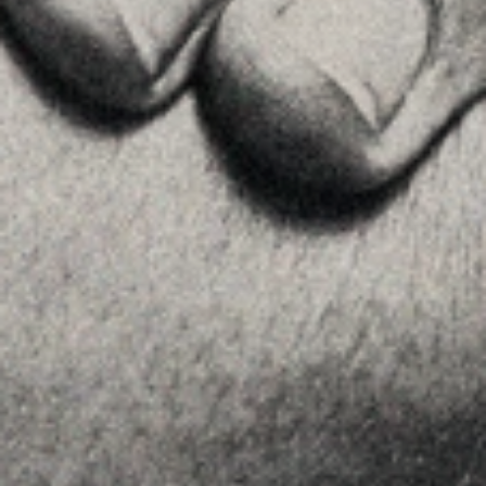
Ver en Google Maps
MENU
Home
La Firma
Equipo
Asesoramiento
Insights
Contactar
SÍGUENOS
Linkedin