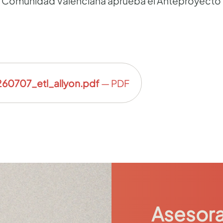
 Comunidad Valenciana aprueba el Anteproyecto
0707_etl_allyon.pdf
— PDF
Asesora