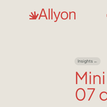
Insights ←
Mini
07 d