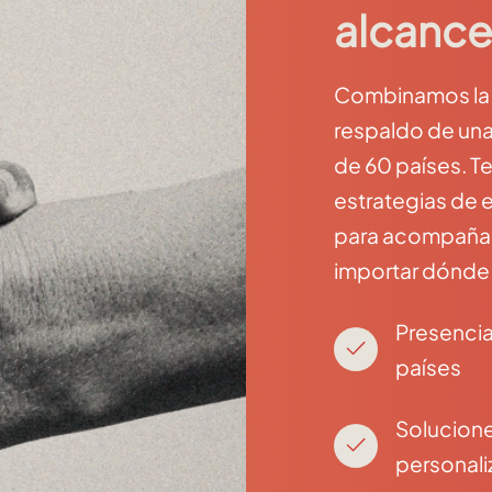
alcance
Combinamos la c
respaldo de una
de 60 países. T
estrategias de 
para acompañar 
importar dónde
Presencia
países
Solucion
personal