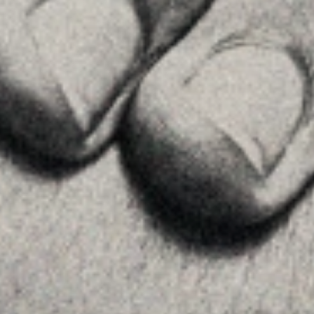
La Firma
Equipo
Asesoramiento
Insights
Contactar
SÍGUENOS
Linkedin
Instagram
Youtube
Allyon — Barcelona, Spain