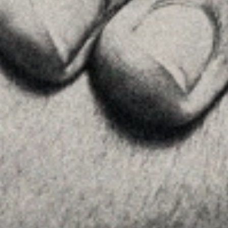
Home
La Firma
Equipo
Asesoramiento
Insights
Contactar
SÍGUENOS
Linkedin
Instagram
Youtube