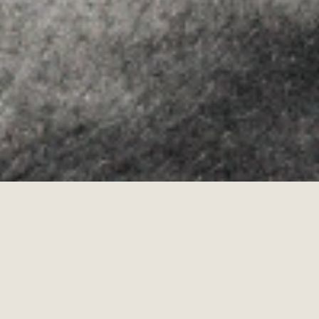
Allyon — Barcelona, Spain
·
Copyrights © 2026
AVISO LEGAL
·
POLÍTICA DE COOKIES
POLÍTICA DE PRIVACIDAD
·