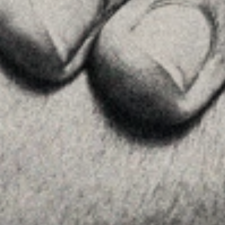
Home
La Firma
Equipo
Asesoramiento
Insights
Contactar
SÍGUENOS
Linkedin
Instagram
Youtube