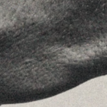
Equipo
Asesoramiento
Insights
Contactar
SÍGUENOS
Linkedin
Instagram
Youtube
Allyon — Barcelona, Spain
·
Copyrights © 2026
AVISO LEGAL
·
POLÍTICA DE COOKIES
POLÍTICA DE PRIVACIDAD