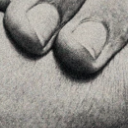
+34934677414
Ver en Google Maps
Príncipe de Vergara, 108 , 5ª planta
28002 , Madrid
+34 915759925
Ver en Google Maps
MENU
Home
La Firma