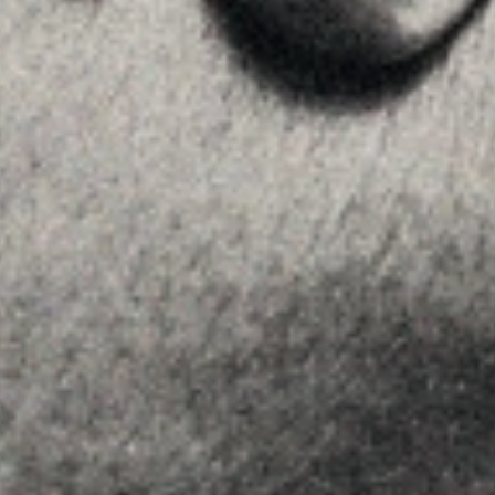
SÍGUENOS
Linkedin
Instagram
Youtube
Allyon — Barcelona, Spain
·
Copyrights © 2026
AVISO LEGAL
·
POLÍTICA DE COOKIES
POLÍTICA DE PRIVACIDAD
·