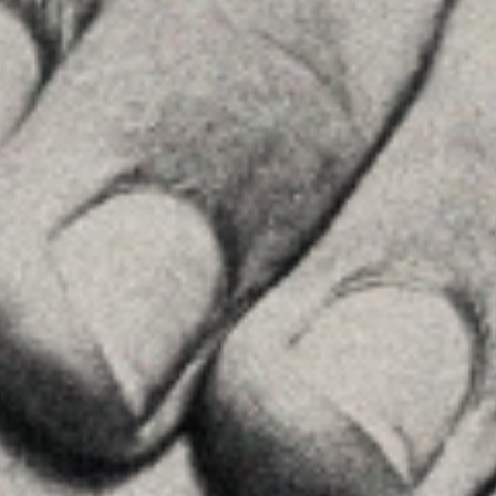
28002 , Madrid
+34 915759925
Ver en Google Maps
MENU
Home
La Firma
Equipo
Asesoramiento
Insights
Contactar