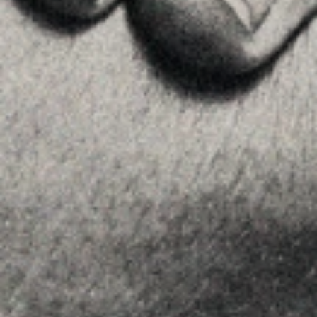
La Firma
Equipo
Asesoramiento
Insights
Contactar
SÍGUENOS
Linkedin
Instagram
Youtube
Allyon — Barcelona, Spain