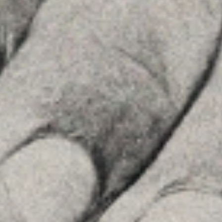
Home
La Firma
Equipo
Asesoramiento
Insights
Contactar
SÍGUENOS
Linkedin
Instagram
Youtube