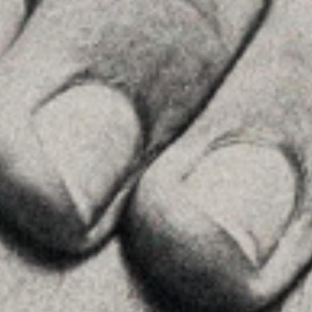
+34 915759925
Ver en Google Maps
MENU
Home
La Firma
Equipo
Asesoramiento
Insights
Contactar
SÍGUENOS