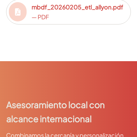
mbdf_20260205_etl_allyon.pdf
— PDF
Asesoramiento local con
alcance internacional
Combinamos la cercanía y personalización