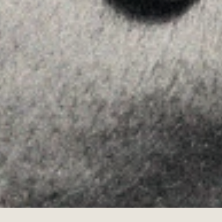
Linkedin
Instagram
Youtube
Allyon — Barcelona, Spain
·
Copyrights © 2026
AVISO LEGAL
·
POLÍTICA DE COOKIES
POLÍTICA DE PRIVACIDAD
·