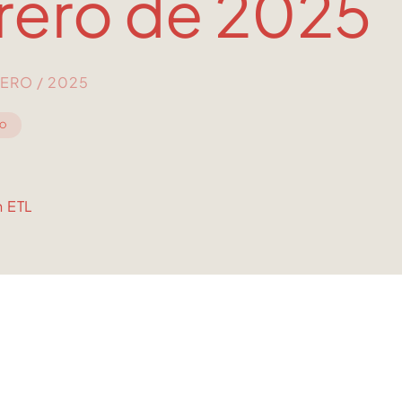
rero de 2025
RERO / 2025
IO
n ETL