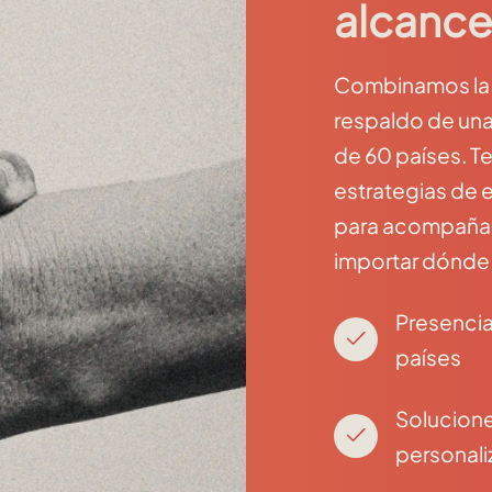
alcance
Combinamos la c
respaldo de una
de 60 países. T
estrategias de 
para acompañar 
importar dónde
Presencia
países
Solucion
personal