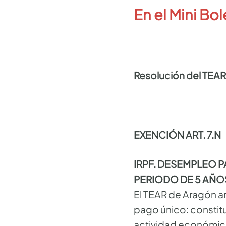
En el Mini Bol
Resolución del TEA
EXENCIÓN ART. 7.N
IRPF. DESEMPLEO 
PERIODO DE 5 AÑO
El TEAR de Aragón an
pago único: constit
actividad económic