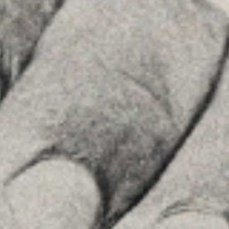
Ver en Google Maps
MENU
Home
La Firma
Equipo
Asesoramiento
Insights
Contactar
SÍGUENOS
Linkedin