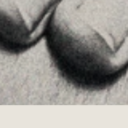
Instagram
Youtube
Allyon — Barcelona, Spain
·
Copyrights © 2026
AVISO LEGAL
·
POLÍTICA DE COOKIES
POLÍTICA DE PRIVACIDAD
·