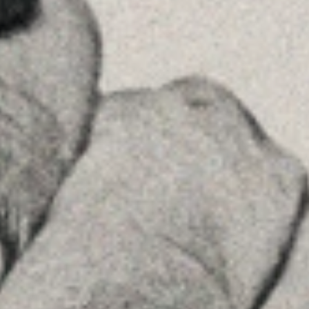
+34934677414
Ver en Google Maps
Príncipe de Vergara, 108 , 5ª planta
28002 , Madrid
+34 915759925
Ver en Google Maps
MENU
Home
La Firma
Equipo