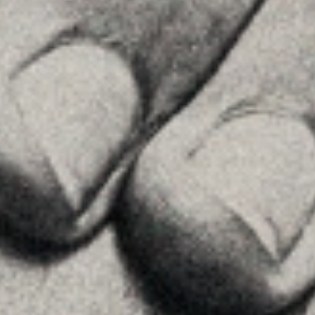
Asesoramiento
Insights
Contactar
SÍGUENOS
Linkedin
Instagram
Youtube
Allyon — Barcelona, Spain
·
Copyrights © 2026
AVISO LEGAL
·
POLÍTICA DE COOKIES
POLÍTICA DE PRIVACIDAD