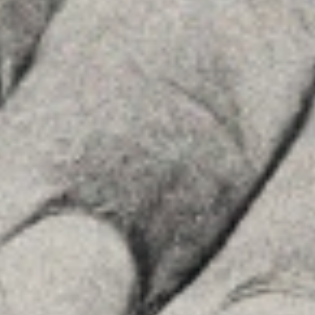
La Firma
Equipo
Asesoramiento
Insights
Contactar
SÍGUENOS
Linkedin
Instagram
Youtube
Allyon — Barcelona, Spain