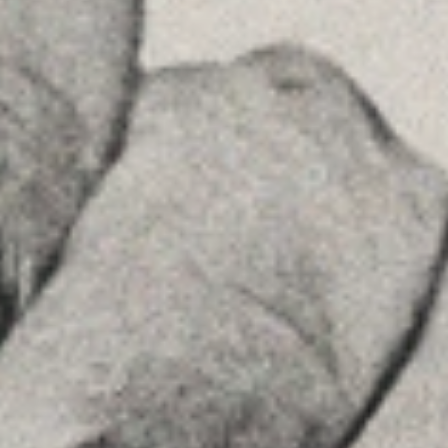
Príncipe de Vergara, 108 , 5ª planta
28002 , Madrid
+34 915759925
Ver en Google Maps
MENU
Home
La Firma
Equipo
Asesoramiento
Insights