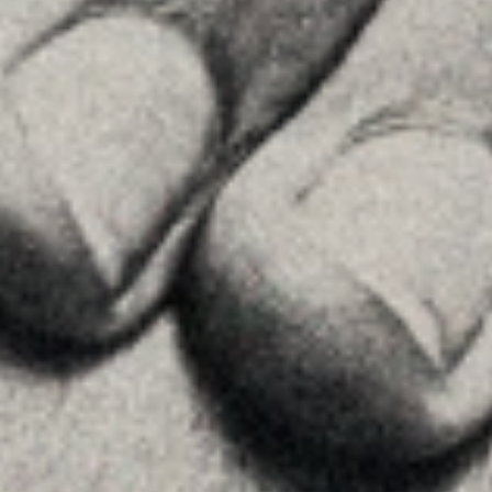
Contactar
SÍGUENOS
Linkedin
Instagram
Youtube
Allyon — Barcelona, Spain
·
Copyrights © 2026
AVISO LEGAL
·
POLÍTICA DE COOKIES
POLÍTICA DE PRIVACIDAD
·