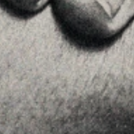
Contactar
SÍGUENOS
Linkedin
Instagram
Youtube
Allyon — Barcelona, Spain
·
Copyrights © 2026
AVISO LEGAL
·
POLÍTICA DE COOKIES
POLÍTICA DE PRIVACIDAD
·