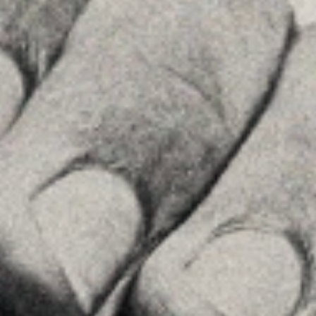
Príncipe de Vergara, 108 , 5ª planta
28002 , Madrid
+34 915759925
Ver en Google Maps
MENU
Home
La Firma
Equipo
Asesoramiento
Insights