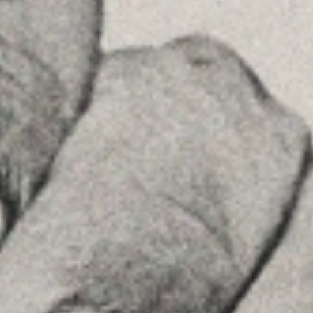
Ver en Google Maps
Príncipe de Vergara, 108 , 5ª planta
28002 , Madrid
+34 915759925
Ver en Google Maps
MENU
Home
La Firma
Equipo
Asesoramiento