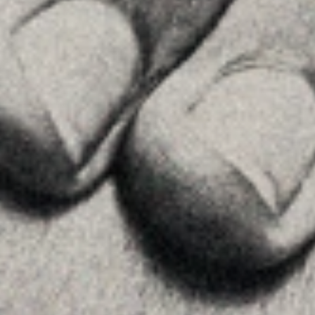
Insights
Contactar
SÍGUENOS
Linkedin
Instagram
Youtube
Allyon — Barcelona, Spain
·
Copyrights © 2026
AVISO LEGAL
·
POLÍTICA DE COOKIES
POLÍTICA DE PRIVACIDAD
·