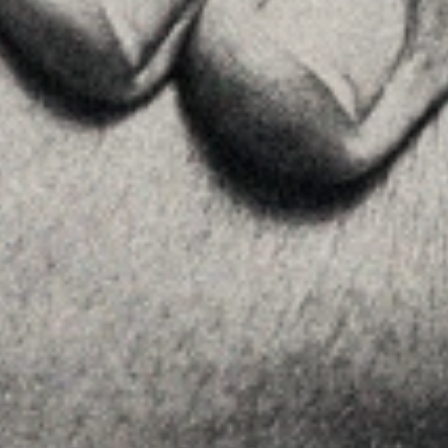
MENU
Home
La Firma
Equipo
Asesoramiento
Insights
Contactar
SÍGUENOS
Linkedin
Instagram
Youtube