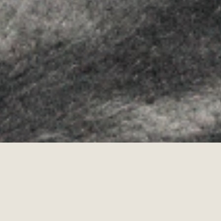
Allyon — Barcelona, Spain
·
Copyrights © 2026
AVISO LEGAL
·
POLÍTICA DE COOKIES
POLÍTICA DE PRIVACIDAD
·