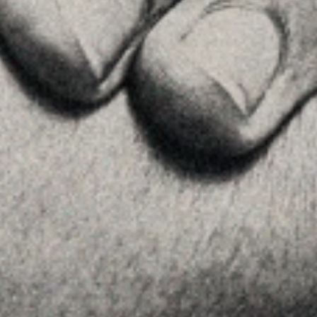
Ver en Google Maps
MENU
Home
La Firma
Equipo
Asesoramiento
Insights
Contactar
SÍGUENOS
Linkedin