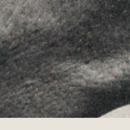
Instagram
Youtube
Allyon — Barcelona, Spain
·
Copyrights © 2026
AVISO LEGAL
·
POLÍTICA DE COOKIES
POLÍTICA DE PRIVACIDAD
·