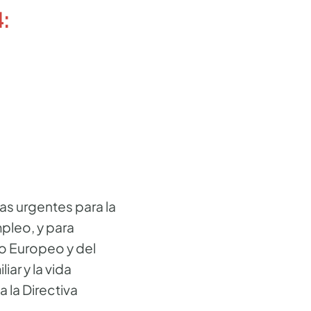
:
s urgentes para la
mpleo, y para
to Europeo y del
iar y la vida
 la Directiva