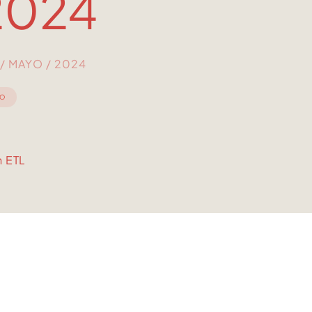
2024
/ MAYO / 2024
IO
n ETL