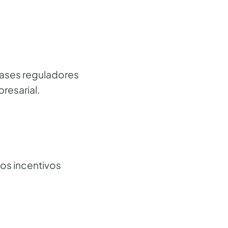
bases reguladores
resarial.
los incentivos