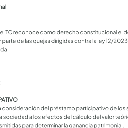
nal
del TC reconoce como derecho constitucional el de
 parte de las quejas dirigidas contra la ley 12/202
nda
C
PATIVO
la consideración del préstamo participativo de lo
a sociedad a los efectos del cálculo del valor teóri
smitidas para determinar la ganancia patrimonial.