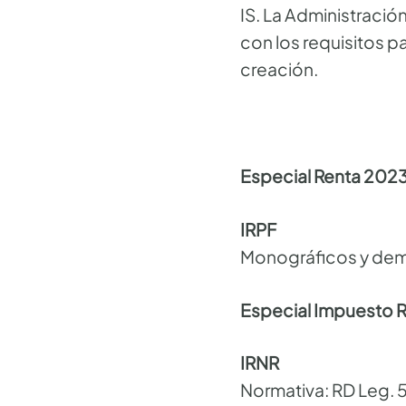
IS. La Administració
con los requisitos p
creación.
Especial Renta 202
IRPF
Monográficos y demá
Especial Impuesto 
IRNR
Normativa: RD Leg. 5