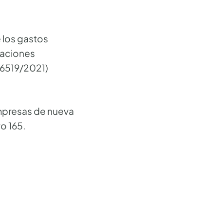
e los gastos
daciones
 6519/2021)
empresas de nueva
o 165.