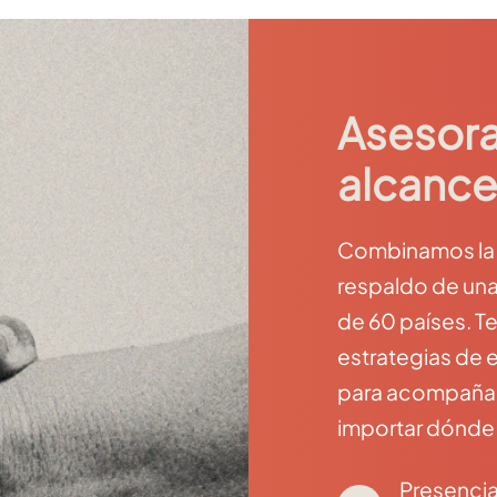
Asesora
alcance
Combinamos la c
respaldo de una
de 60 países. T
estrategias de 
para acompañar 
importar dónde
Presencia