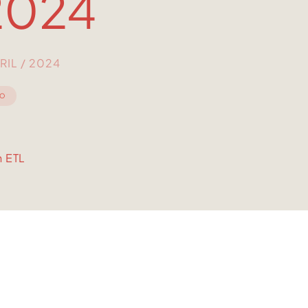
2024
RIL / 2024
IO
n ETL