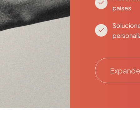
países
Solucion
personal
Expande 