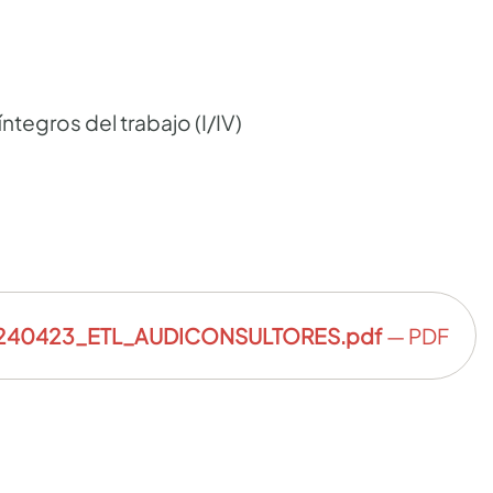
ntegros del trabajo (I/IV)
240423_ETL_AUDICONSULTORES.pdf
— PDF