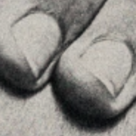
MENU
Home
La Firma
Equipo
Asesoramiento
Insights
Contactar
SÍGUENOS
Linkedin
Instagram
Youtube