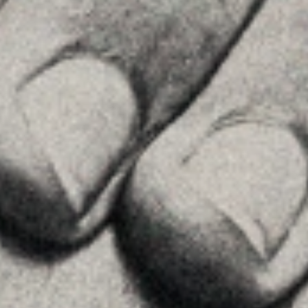
Home
La Firma
Equipo
Asesoramiento
Insights
Contactar
SÍGUENOS
Linkedin
Instagram
Youtube