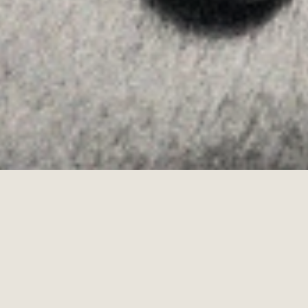
Allyon — Barcelona, Spain
·
Copyrights © 2026
AVISO LEGAL
·
POLÍTICA DE COOKIES
POLÍTICA DE PRIVACIDAD
·