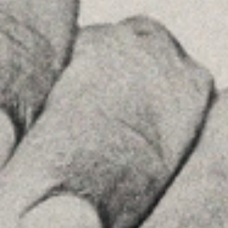
08036 , Barcelona
+34934677414
Ver en Google Maps
Príncipe de Vergara, 108 , 5ª planta
28002 , Madrid
+34 915759925
Ver en Google Maps
MENU
Home
La Firma