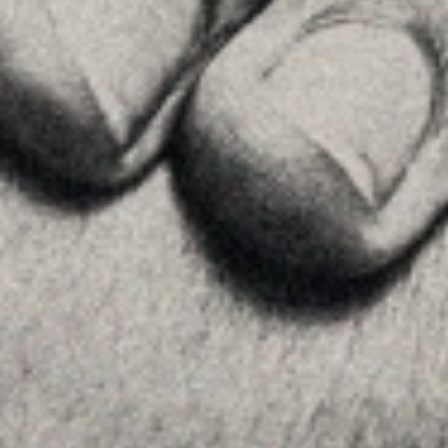
Equipo
Asesoramiento
Insights
Contactar
SÍGUENOS
Linkedin
Instagram
Youtube
Allyon — Barcelona, Spain
·
Copyrights © 2026
AVISO LEGAL