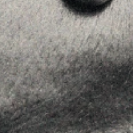
Home
La Firma
Equipo
Asesoramiento
Insights
Contactar
SÍGUENOS
Linkedin
Instagram
Youtube
Allyon — Barcelona, Spain