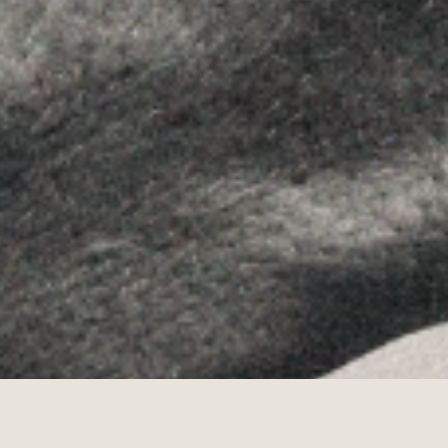
Instagram
Youtube
Allyon — Barcelona, Spain
·
Copyrights © 2026
AVISO LEGAL
·
POLÍTICA DE COOKIES
POLÍTICA DE PRIVACIDAD
·