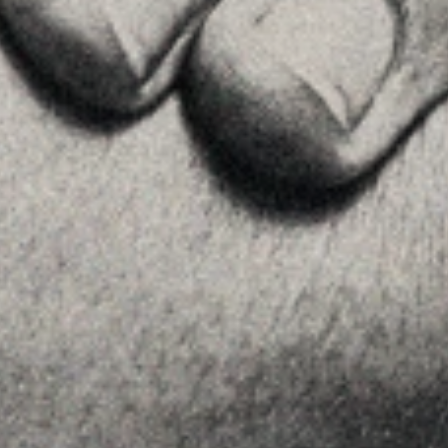
Ver en Google Maps
MENU
Home
La Firma
Equipo
Asesoramiento
Insights
Contactar
SÍGUENOS
Linkedin