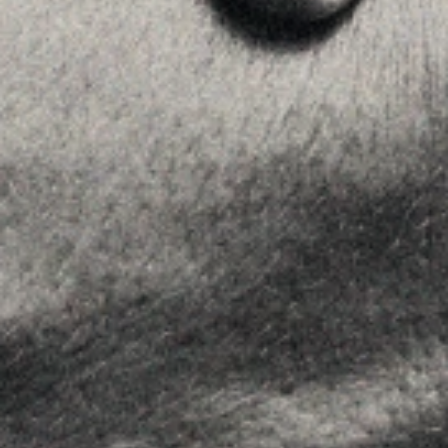
+34 915759925
Ver en Google Maps
MENU
Home
La Firma
Equipo
Asesoramiento
Insights
Contactar
SÍGUENOS