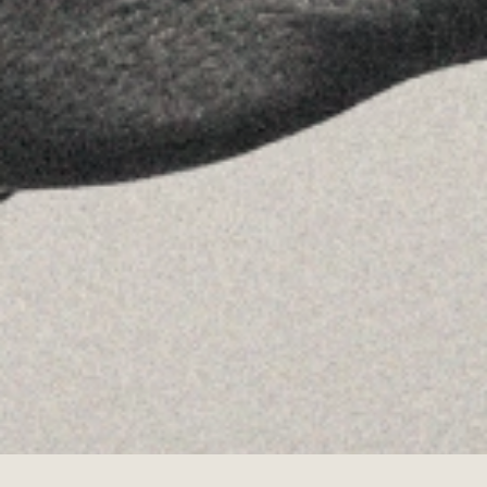
Linkedin
Instagram
Youtube
Allyon — Barcelona, Spain
·
Copyrights © 2026
AVISO LEGAL
·
POLÍTICA DE COOKIES
POLÍTICA DE PRIVACIDAD
·