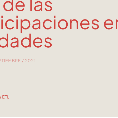
P de las
icipaciones e
idades
EPTIEMBRE / 2021
n ETL