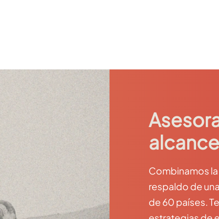
Asesora
alcance
Combinamos la c
respaldo de una
de 60 países. T
estrategias de 