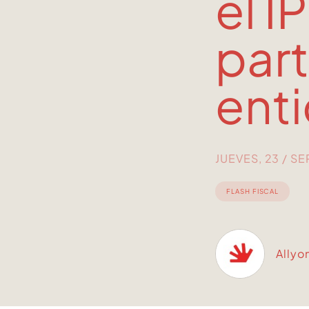
el I
part
ent
JUEVES, 23 / S
FLASH FISCAL
Allyo