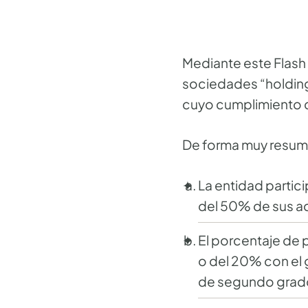
Mediante este Flash 
sociedades “holding”
cuyo cumplimiento de
De forma muy resumid
La entidad partic
del 50% de sus act
El porcentaje de 
o del 20% con el 
de segundo grado