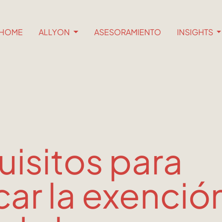
HOME
ALLYON
ASESORAMIENTO
INSIGHTS
isitos para
car la exenció