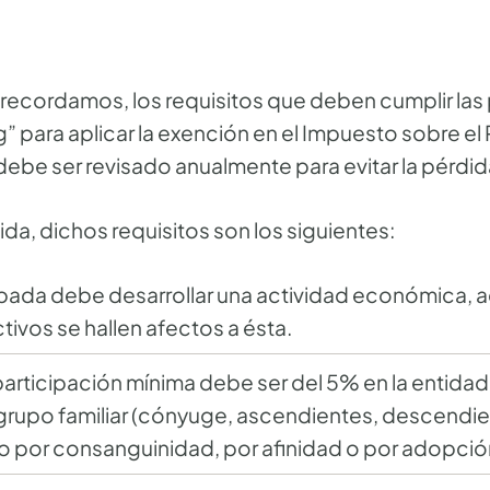
recordamos, los requisitos que deben cumplir las
 para aplicar la exención en el Impuesto sobre el P
be ser revisado anualmente para evitar la pérdid
a, dichos requisitos son los siguientes:
ipada debe desarrollar una actividad económica,
ivos se hallen afectos a ésta.
participación mínima debe ser del 5% en la entidad 
grupo familiar (cónyuge, ascendientes, descendie
 por consanguinidad, por afinidad o por adopció