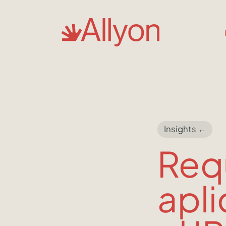
Insights ←
Requ
apli