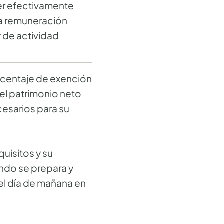
cer efectivamente
na remuneración
 de actividad
orcentaje de exención
el patrimonio neto
cesarios para su
uisitos y su
ando se prepara y
 el día de mañana en