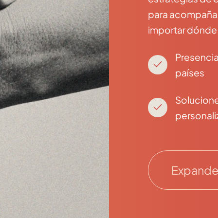
para acompañar 
importar dónde
Presencia
países
Solucion
personal
Expande 