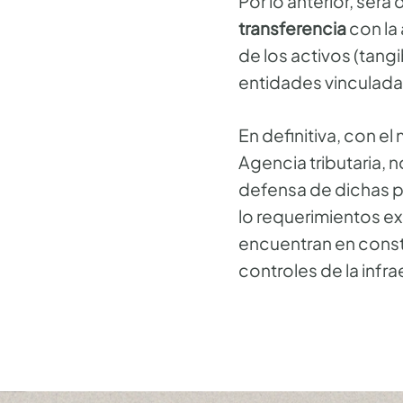
Por lo anterior, será
transferencia
con la
de los activos (tang
entidades vinculada
En definitiva, con e
Agencia tributaria, 
defensa de dichas po
lo requerimientos ex
encuentran en consta
controles de la infra