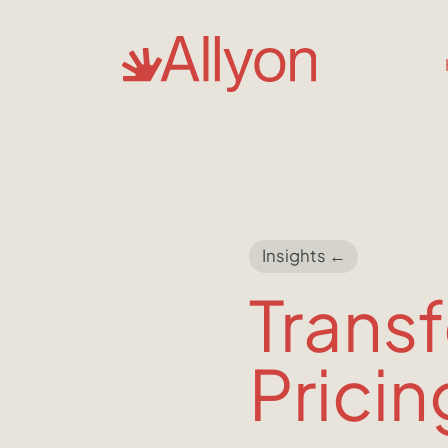
Insights ←
Transf
Pricin