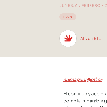
LUNES, 6 / FEBRERO / 
FISCAL
Allyon ETL
aalmaguer@etl.es
El continuo y acele
como la imparable
g