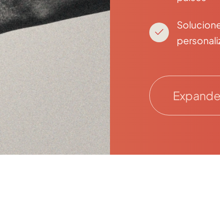
Solucion
personal
Expande 