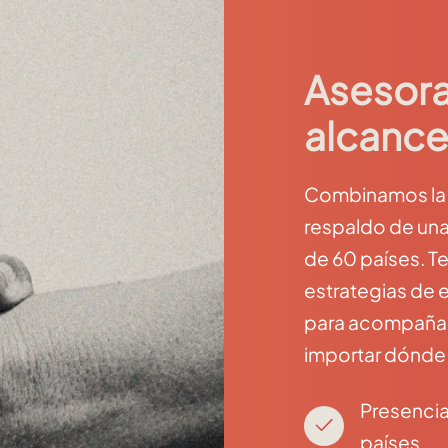
Asesora
alcance
Combinamos la c
respaldo de una
de 60 países. T
estrategias de 
para acompañar 
importar dónde
Presencia
países