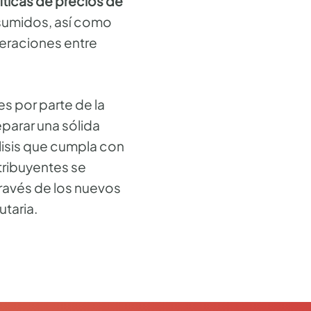
íticas de precios de
asumidos, así como
peraciones entre
es por parte de la
eparar una sólida
lisis que cumpla con
tribuyentes se
través de los nuevos
utaria.