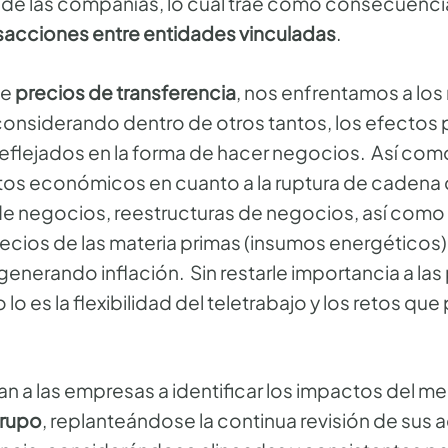
de las compañías, lo cual trae como consecuencia
sacciones entre entidades vinculadas
.
de
precios de transferencia
, nos enfrentamos a los
onsiderando dentro de otros tantos, los efecto
reflejados en la forma de hacer negocios. Así com
tos económicos en cuanto a la ruptura de cadena 
de negocios, reestructuras de negocios, así como 
recios de las materia primas (insumos energéticos
generando inflación. Sin restarle importancia a las 
lo es la flexibilidad del teletrabajo y los retos que
n a las empresas a identificar los impactos del m
grupo
, replanteándose la continua revisión de sus a