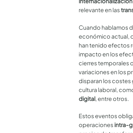
internacionalización
relevante en las
tran
Cuando hablamos 
económico actual, c
han tenido efectos 
impacto en los efec
cierres temporales 
variaciones en los p
disparan los costes 
cultura laboral, como 
digital
, entre otros.
Estos eventos obliga
operaciones
intra-