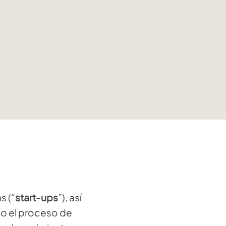
↓
s (“
start-ups
”), así
do el proceso de