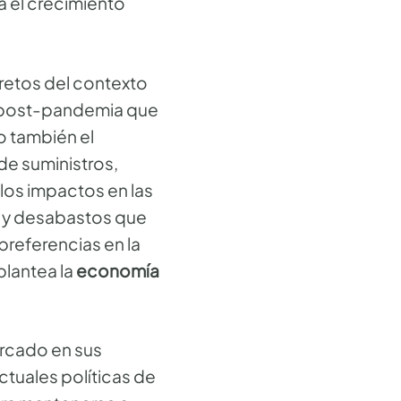
 el crecimiento
 retos del contexto
s post-pandemia que
o también el
de suministros,
los impactos en las
) y desabastos que
preferencias en la
 plantea la
economía
ercado en sus
ctuales políticas de