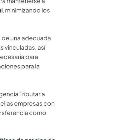
ara mantenerse a
l
, minimizando los
ón de una adecuada
s vinculadas, así
ecesaria para
aciones para la
encia Tributaria
quellas empresas con
ransferencia como