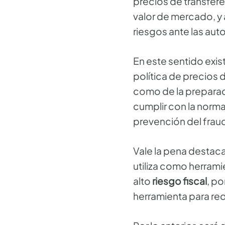
precios de transfer
valor de mercado, y
riesgos ante las auto
En este sentido exis
política de precios 
como de la preparac
cumplir con la norma
prevención del fraud
Vale la pena destaca
utiliza como herrami
alto
riesgo fiscal
, po
herramienta para redu