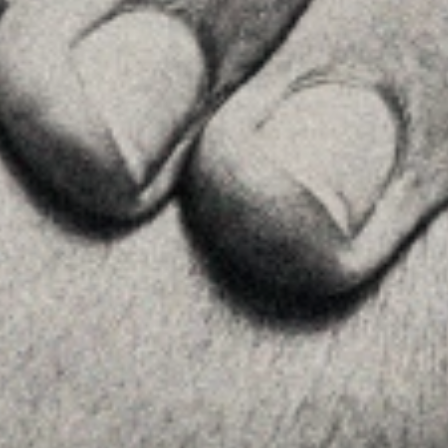
28002 , Madrid
+34 915759925
Veure a Google Maps
MENU
Inici
La Firma
Equipo
Assessorament
Insights
Contactar