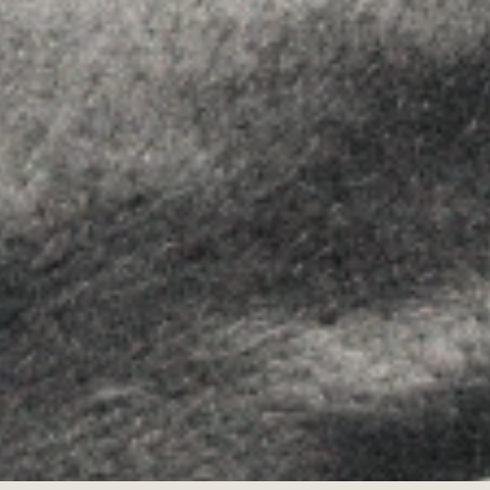
SEGUEIX-NOS
Linkedin
Instagram
Youtube
Allyon — Barcelona, Spain
·
Copyrights © 2026
AVÍS LEGAL
·
·
POLÍTICA DE COOKIES
POLÍTICA DE PRIVACITAT