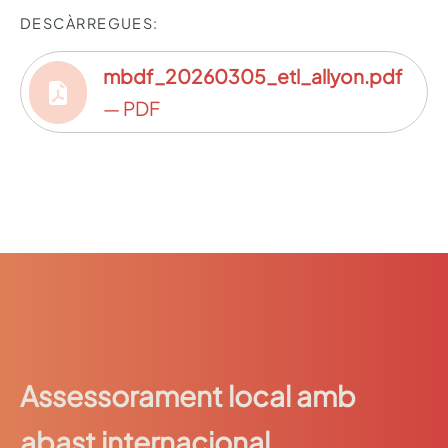
DESCÀRREGUES:
mbdf_20260305_etl_allyon.pdf
— PDF
Assessorament local amb
abast internacional