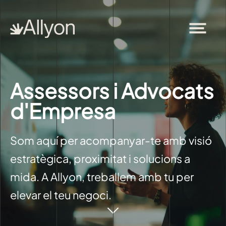
Assessors i Advocats
d'Empresa
Som aquí per acompanyar-te amb visió
estratègica, proximitat i solucions a
mida. A Allyon, treballem amb tu per
elevar el teu negoci.