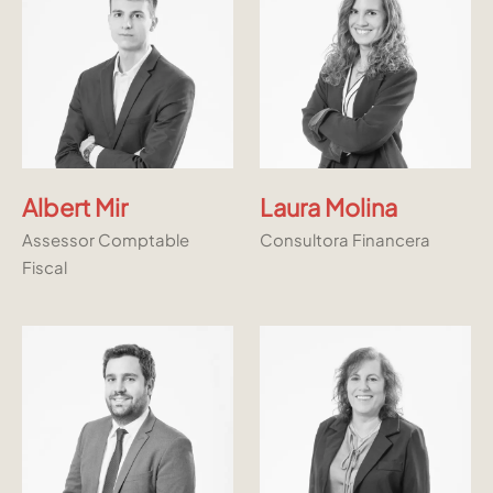
SEGUEIX-NOS
Linkedin
Instagram
Youtube
Albert Mir
Laura Molina
Assessor Comptable
Consultora Financera
Allyon — Barcelona, Spain
Fiscal
·
Copyrights © 2026
AVÍS LEGAL
·
·
POLÍTICA DE COOKIES
POLÍTICA DE PRIVACITAT