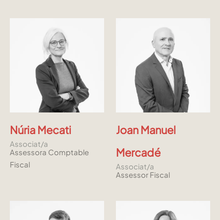
Príncipe de Vergara, 108 , 5ª planta
28002 , Madrid
+34 915759925
Veure a Google Maps
MENU
Inici
Núria Mecati
Joan Manuel
La Firma
Associat/a
Mercadé
Assessora Comptable
Equipo
Fiscal
Associat/a
Assessor Fiscal
Assessorament
Insights
Contactar