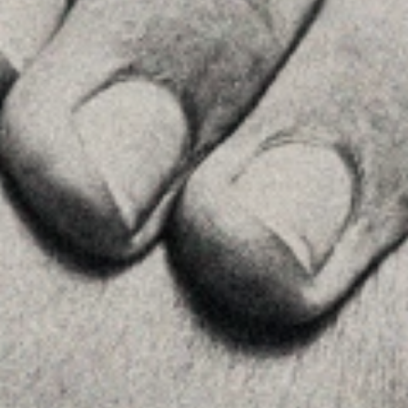
+34934677414
Veure a Google Maps
Príncipe de Vergara, 108 , 5ª planta
28002 , Madrid
+34 915759925
Veure a Google Maps
MENU
Inici
La Firma