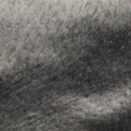
Equipo
Assessorament
Insights
Contactar
SEGUEIX-NOS
Linkedin
Instagram
Youtube
Allyon — Barcelona, Spain
·
Copyrights © 2026
AVÍS LEGAL
·
·
POLÍTICA DE COOKIES
POLÍTICA DE PRIVACITAT