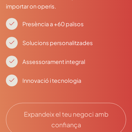
importar on operis.
Presència a +60 països
Solucions personalitzades
Assessorament integral
Innovació i tecnologia
Expandeix el teu negoci amb
confiança