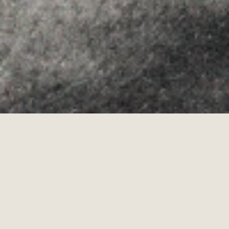
Allyon — Barcelona, Spain
·
Copyrights © 2026
AVÍS LEGAL
·
·
POLÍTICA DE COOKIES
POLÍTICA DE PRIVACITAT