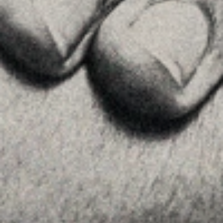
Inici
La Firma
Equipo
Assessorament
Insights
Contactar
SEGUEIX-NOS
Linkedin
Instagram
Youtube